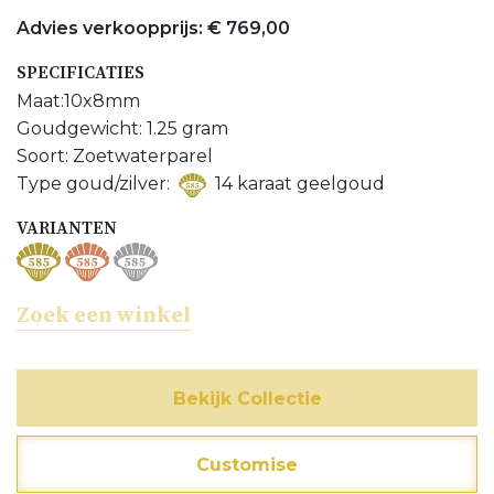
Advies verkoopprijs: € 769,00
Bijpassend hanger bekijken
SPECIFICATIES
Meer Oorsieraden bekijken
Maat:10x8mm
Meer Zoetwaterparel sieraden bekijken
Goudgewicht: 1.25 gram
Soort: Zoetwaterparel
Type goud/zilver:
14 karaat geelgoud
VARIANTEN
Zoek een winkel
Bekijk Collectie
Customise