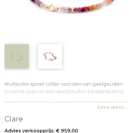
Multicolor spinel collier voorzien van geelgouden
tussenstukjes en een geelgouden karabijnsluiting.
De schitterende kleuren van de spinelstenen
zorgen voor een levendige en elegante uitstraling.
Lees meer...
Dit collier is prachtig als blikvanger op zichzelf, maar
Clare
vormt ook een harmonieuze combinatie met de
bijpassende armband.
Advies verkoopprijs: € 959,00