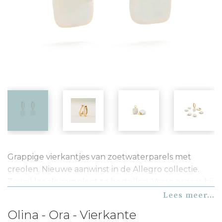
Grappige vierkantjes van zoetwaterparels met
creolen. Nieuwe aanwinst in de Allegro collectie.
Zowel los als compleet te bestellen. Vraag ernaar bij
uw juwelier.
Lees meer...
Olina - Ora - Vierkante
Losse Ora zoetwaterparel vierkant aanhangers