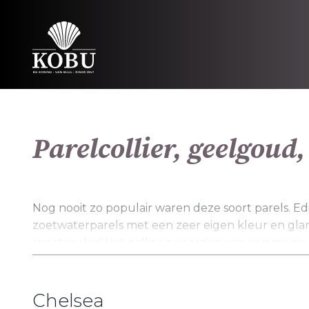
Parelcollier, geelgoud,
Nog nooit zo populair waren deze soort parels. Ed
zoetwaterparels met een zeer eigen kleur en glan
spectaculair! Het collier is voorzien van een moo
bolsluiting. Deze barokparels zijn verkrijgbaar in wi
(lila, zalm, wit en roze). Neem contact met ons op
een advies op maat!
Chelsea