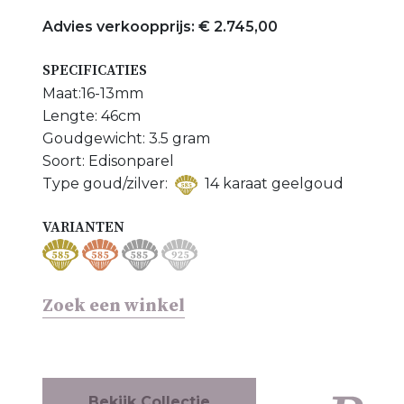
Meer Colliers bekijken
Advies verkoopprijs: € 2.745,00
Meer Edisonparel sieraden bekijken
SPECIFICATIES
Maat:16-13mm
Lengte: 46cm
Goudgewicht: 3.5 gram
Soort: Edisonparel
Type goud/zilver:
14 karaat geelgoud
VARIANTEN
Zoek een winkel
Bekijk Collectie