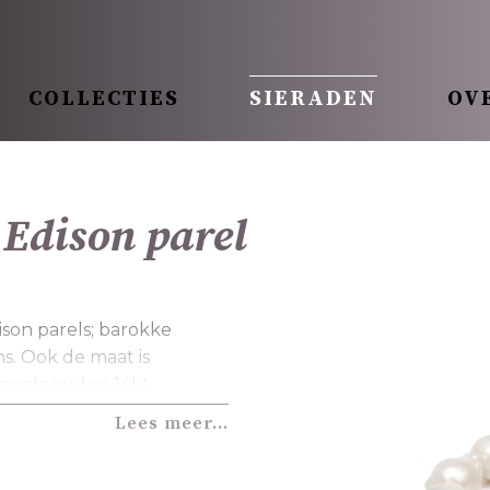
COLLECTIES
SIERADEN
OV
 Edison parel
ison parels; barokke
s. Ook de maat is
ie geelgouden 14kt
t, grijs en multi colour
Lees meer...
 of met uw juwelier voor