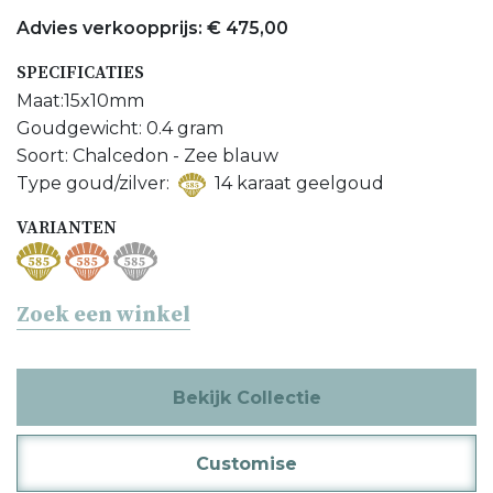
het beste passen op de Onna en/of Orchid creolen.
Losse
Advies verkoopprijs: € 475,00
Onna creolen
of
Orchid creolen
bekijken.
SPECIFICATIES
Meer Oorsieraden bekijken
Maat:15x10mm
Meer Zee Blauwe Chalcedoon sieraden bekijken
Goudgewicht: 0.4 gram
Soort: Chalcedon - Zee blauw
Type goud/zilver:
14 karaat geelgoud
VARIANTEN
Zoek een winkel
Bekijk Collectie
Customise