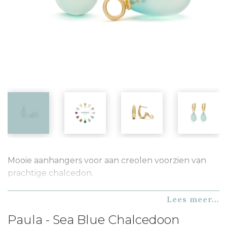
Mooie aanhangers voor aan creolen voorzien van
prachtige chalcedon.
Aanhangers compleet met creolen bekijken
Lees meer...
We hebben deze aanhangers zo ontworpen dat ze
Paula - Sea Blue Chalcedoon