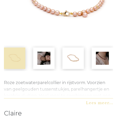
Roze zoetwaterparelcollier in rijstvorm. Voorzien
van geelgouden tussenstukjes, parelhangertje en
karabijn sluiting. Heel mooi te combineren met een
fijn geelgouden colliertje. Een bijpassend
Lees meer...
armbandje vindt u op de website. Ook zeer geschikt
Claire
voor bruidsmeisjes! Liever een ander kleur of