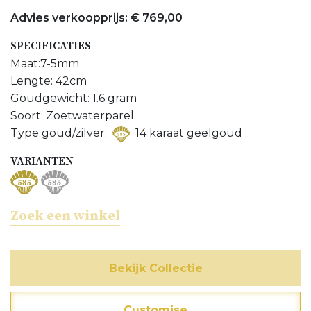
sluiting? Informeer naar de mogelijkheden bij uw
Advies verkoopprijs: € 769,00
juwelier of neem contact met ons op.
SPECIFICATIES
Bijpassend armband bekijken
Maat:7-5mm
Lengte: 42cm
Bijpassend oorbellen bekijken
Goudgewicht: 1.6 gram
Meer Colliers bekijken
Soort: Zoetwaterparel
Type goud/zilver:
14 karaat geelgoud
Meer Zoetwaterparel sieraden bekijken
VARIANTEN
Zoek een winkel
Bekijk Collectie
Customise