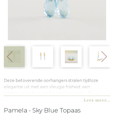
Deze betoverende oorhangers stralen tijdloze
elegantie uit met een vleugje frisheid: een
schitterende druppel facetgeslepen Sky Blue
Topaas die sierlijk hangt aan een warm glanzend 14
Lees meer...
karaats geelgouden haakje. Het heldere, luchtige
Pamela - Sky Blue Topaas
blauw van de steen vangt het licht op een