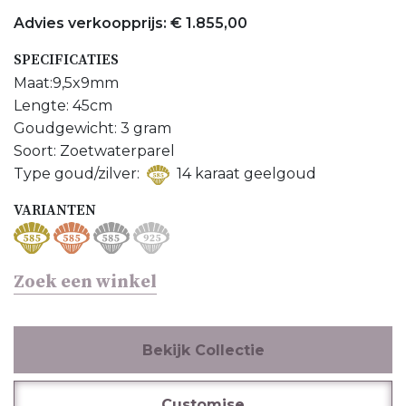
Meer Colliers bekijken
Advies verkoopprijs: € 1.855,00
Meer Zoetwaterparel sieraden bekijken
SPECIFICATIES
Maat:9,5x9mm
Lengte: 45cm
Goudgewicht: 3 gram
Soort: Zoetwaterparel
Type goud/zilver:
14 karaat geelgoud
VARIANTEN
Zoek een winkel
Bekijk Collectie
Customise