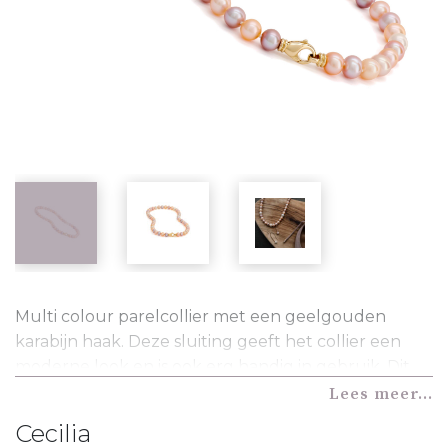
Multi colour parelcollier met een geelgouden
karabijn haak. Deze sluiting geeft het collier een
moderne look en is ook erg handig in gebruik. Dit
collier is geknoopt op 45cm maar is op iedere
Lees meer...
gewenste lengte te bestellen.
Cecilia