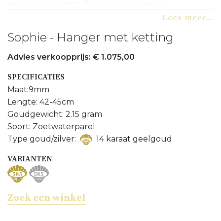
een set. In dit model zijn ook een ring en
oorknoppen verkrijgbaar en kunt u vinden op de
Lees meer...
website. Informeer naar de mogelijkheden bij uw
Sophie - Hanger met ketting
juwelier of neem contact met ons op.
Advies verkoopprijs: € 1.075,00
Bijpassend ring bekijken
SPECIFICATIES
Bijpassend oorbellen bekijken
Maat:9mm
Meer Hangers bekijken
Lengte: 42-45cm
Goudgewicht: 2.15 gram
Meer Zoetwaterparel sieraden bekijken
Soort: Zoetwaterparel
Type goud/zilver:
14 karaat geelgoud
VARIANTEN
Zoek een winkel