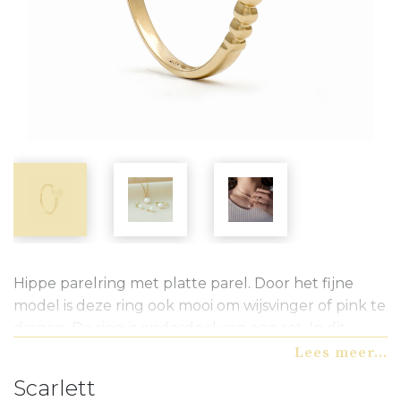
Hippe parelring met platte parel. Door het fijne
model is deze ring ook mooi om wijsvinger of pink te
dragen. De ring is onderdeel van een set. In dit
model zijn ook oorknopjes en een hanger
Lees meer...
verkrijgbaar en kunt u vinden op de website.
Scarlett
Informeer naar de mogelijkheden bij uw juwelier of