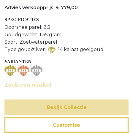
neem contact met ons op.
Advies verkoopprijs: € 779,00
Bijpassend hanger bekijken
SPECIFICATIES
Doorsnee parel: 8,5
Bijpassend oorbellen bekijken
Goudgewicht: 1.35 gram
Meer Ringen bekijken
Soort: Zoetwaterparel
Type goud/zilver:
14 karaat geelgoud
Meer Zoetwaterparel sieraden bekijken
VARIANTEN
Zoek een winkel
Bekijk Collectie
Customise