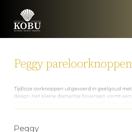
Peggy pareloorknoppen,
Tijdloze oorknoppen uitgevoerd in geelgoud met
design. Het kleine diamantje bovenaan vormt een 
detail dat het sieraad extra allure geeft. Een verf
liefhebbers van pure elegantie en minimalistische 
Meer Oorsieraden bekijken
Peggy