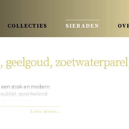
COLLECTIES
SIERADEN
OV
 geelgoud, zoetwaterparel
 een strak en modern
subtiel, sprankelend
ijnde keuze voor
luxe.
Lees meer...