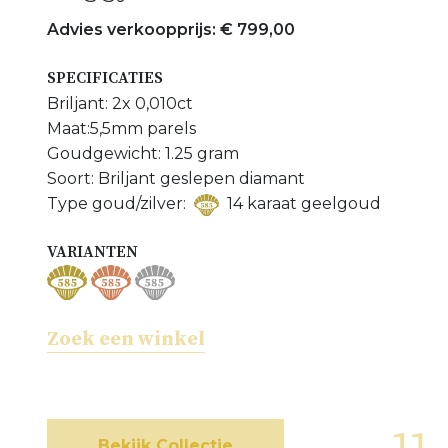
Meer Zoetwaterparel sieraden bekijken
Advies verkoopprijs: € 799,00
Meer sieraden met Diamanten bekijken
SPECIFICATIES
Briljant: 2x 0,010ct
Maat:5,5mm parels
Goudgewicht: 1.25 gram
Soort: Briljant geslepen diamant
Type goud/zilver:
14 karaat geelgoud
VARIANTEN
Zoek een winkel
Bekijk Collectie