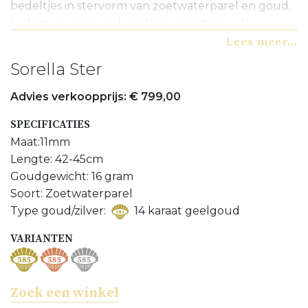
bedeltjes in stervorm van zoetwaterparel en goud.
In deze serie zijn ook andere varianten in de
bedeltjes verkrijgbaar. Ook zeer geschikt voor
Lees meer...
bruidsmeisjes! Liever een ander kleur of sluiting?
Sorella Ster
Informeer naar de mogelijkheden bij uw juwelier of
neem contact met ons op.
Advies verkoopprijs: € 799,00
SPECIFICATIES
Maat:11mm
Lengte: 42-45cm
Goudgewicht: 16 gram
Soort: Zoetwaterparel
Type goud/zilver:
14 karaat geelgoud
VARIANTEN
Zoek een winkel