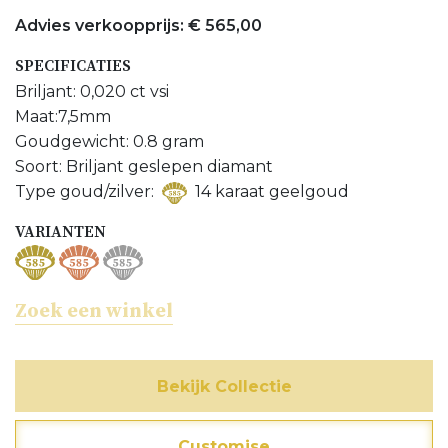
Advies verkoopprijs: € 565,00
Bijpassend hanger bekijken
SPECIFICATIES
Bijpassend ring bekijken
Briljant: 0,020 ct vsi
Meer Oorsieraden bekijken
Maat:7,5mm
Goudgewicht: 0.8 gram
Meer Zoetwaterparel sieraden bekijken
Soort: Briljant geslepen diamant
Type goud/zilver:
14 karaat geelgoud
Meer sieraden met Diamanten bekijken
VARIANTEN
Zoek een winkel
Bekijk Collectie
Customise