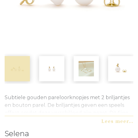
Subtiele gouden pareloorknopjes met 2 briljantjes
en bouton parel. De briljantjes geven een speels
effect omdat deze verschillend zijn gezet. Dit fijne
model is onderdeel van een set. De hanger en ring
Lees meer...
kunt u ook vinden op de website of vraag er naar bij
Selena
uw juwelier.