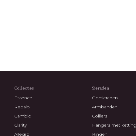
Collecties
Sieraden
Essence
Oorsieraden
Regalo
Armbanden
Cambio
Colliers
Clarity
Hangers met kettin
Allegro
Ringen