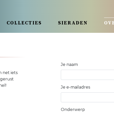
COLLECTIES
SIERADEN
OV
Je naam
 net iets
 gerust
nel!
Je e-mailadres
Onderwerp