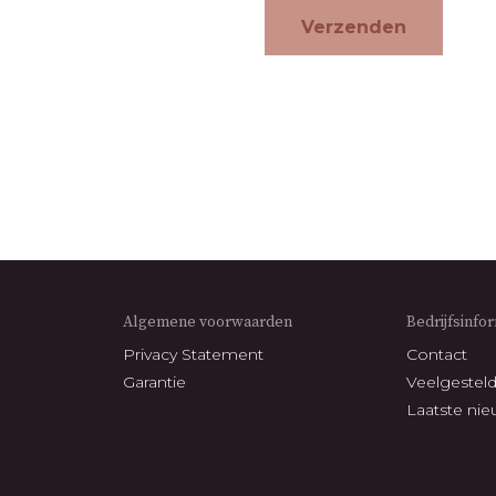
Algemene voorwaarden
Bedrijfsinfo
Privacy Statement
Contact
Garantie
Veelgestel
Laatste ni
g