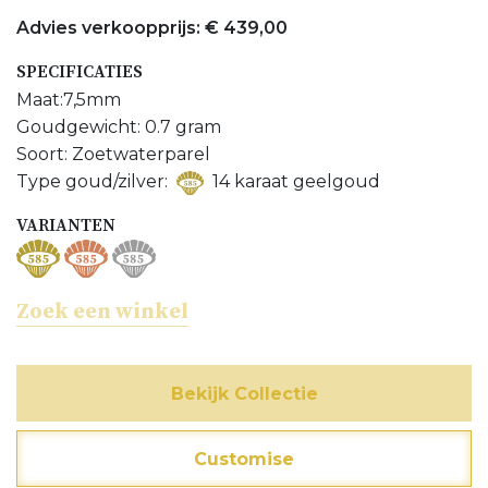
Bijpassend hanger bekijken
Advies verkoopprijs: € 439,00
Bijpassend ring bekijken
SPECIFICATIES
Meer Oorsieraden bekijken
Maat:7,5mm
Goudgewicht: 0.7 gram
Meer Zoetwaterparel sieraden bekijken
Soort: Zoetwaterparel
Type goud/zilver:
14 karaat geelgoud
VARIANTEN
Zoek een winkel
Bekijk Collectie
Customise