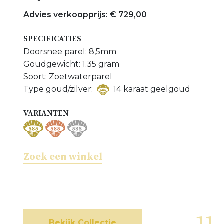
Meer Ringen bekijken
Advies verkoopprijs: € 729,00
Meer Zoetwaterparel sieraden bekijken
SPECIFICATIES
Doorsnee parel: 8,5mm
Goudgewicht: 1.35 gram
Soort: Zoetwaterparel
Type goud/zilver:
14 karaat geelgoud
VARIANTEN
Zoek een winkel
Bekijk Collectie