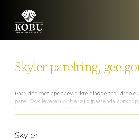
Skyler parelring, geelg
Parelring met opengewerkte gladde tear drop 
parel. Ook leveren wij hierbij bijpassende oorknop
Informeer bij uw juwelier of neem contact met on
Bijpassend hanger bekijken
Skyler
Bijpassend oorbellen bekijken