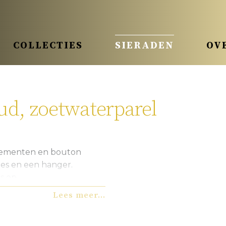
COLLECTIES
SIERADEN
OV
oud, zoetwaterparel
elementen en bouton
jes en een hanger.
s op.
Lees meer...